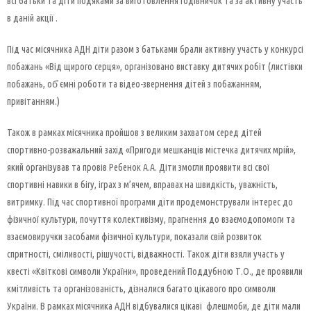
всі батьки та діти подяками за виготовлення годівничок та за активну участь
в даній акції .
Під час місячника АДН діти разом з батьками брали активну участь у конкурсі
побажань «Від щирого серця», організовано виставку дитячих робіт (листівки
побажань, об҆ ємні роботи та відео-звернення дітей з побажанням,
привітанням.)
Також в рамках місячника пройшов з великим захватом серед дітей
спортивно-розважальний захід «Пригоди мешканців містечка дитячих мрій»,
який організував та провів Ребенок А.А. Діти змогли проявити всі свої
спортивні навики в бігу, іграх з м’ячем, вправах на швидкість, уважність,
витримку. Під час спортивної програми діти продемонстрували інтерес до
фізичної культури, почуття колективізму, прагнення до взаємодопомоги та
взаємовиручки засобами фізичної культури, показали свій розвиток
спритності, сміливості, рішучості, відважності. Також діти взяли участь у
квесті «Квіткові символи України», проведений Поддубною Т.О., де проявили
кмітливість та організованість, дізналися багато цікавого про символи
України. В рамках місячника АДН відбувалися цікаві флешмоби, де діти мали