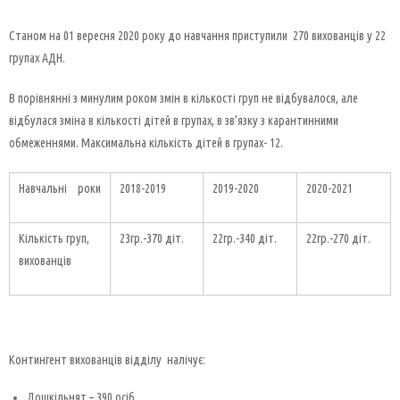
Станом на 01 вересня 2020 року до навчання приступили 270 вихованців у 22
групах АДН.
В порівнянні з минулим роком змін в кількості груп не відбувалося, але
відбулася зміна в кількості дітей в групах, в зв’язку з карантинними
обмеженнями. Максимальна кількість дітей в групах- 12.
Навчальні роки
2018-2019
2019-2020
2020-2021
Кількість груп,
23гр.-370 діт.
22гр.-340 діт.
22гр.-270 діт.
вихованців
Контингент вихованців відділу налічує:
Дошкільнят – 390 осіб.