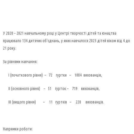
У 2020 – 2021 навчальному році у Центрі творчості дітей та юнацтва
працювало 134 дитячих об’єднань, у яких навчалося 2023 дітей віком від 4 до
21 року.
За рівнями навчання:
І (початкового рівня) – 72 гуртки – 1084 вихованців,
ІІ (основного рівня) – 51 гурток – 719 вихованців,
ІІІ (вищого рівня) – 11 гуртків – 220 вихованців.
Напрямки роботи: