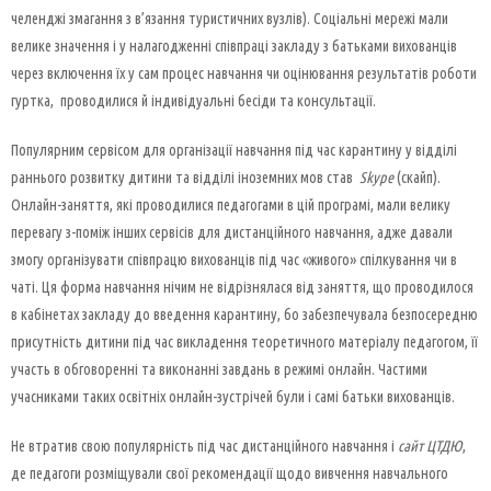
челенджі змагання з в’язання туристичних вузлів). Соціальні мережі мали
велике значення і у налагодженні співпраці закладу з батьками вихованців
через включення їх у сам процес навчання чи оцінювання результатів роботи
гуртка, проводилися й індивідуальні бесіди та консультації.
Популярним сервісом для організації навчання під час карантину у відділі
раннього розвитку дитини та відділі іноземних мов став
Skype
(скайп).
Онлайн-заняття, які проводилися педагогами в цій програмі, мали велику
перевагу з-поміж інших сервісів для дистанційного навчання, адже давали
змогу організувати співпрацю вихованців під час «живого» спілкування чи в
чаті. Ця форма навчання нічим не відрізнялася від заняття, що проводилося
в кабінетах закладу до введення карантину, бо забезпечувала безпосередню
присутність дитини під час викладення теоретичного матеріалу педагогом, її
участь в обговоренні та виконанні завдань в режимі онлайн. Частими
учасниками таких освітніх онлайн-зустрічей були і самі батьки вихованців.
Не втратив свою популярність під час дистанційного навчання і
сайт ЦТДЮ
,
де педагоги розміщували свої рекомендації щодо вивчення навчального