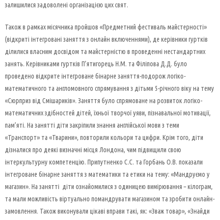
залишилися задоволені організацією цих свят.
Також в рамках місячника пройшов «Предметний фестиваль майстерності»
(відкриті інтегровані заняття з онлайн включеннями), де керівники гуртків
ділилися власним досвідом та майстерністю в проведенні нестандартних
занять. Керівниками гуртків П’ятигорець Н.М. та Філіпова Д.Д. було
проведено відкрите інтегроване бінарне заняття-подорож логіко-
математичного та англомовного спрямування з дітьми 5-річного віку на тему
«Сюрприз від Смішариків». Заняття було спрямоване на розвиток логіко-
математичних здібностей дітей, їхньої творчої уяви, пізнавальної мотивації,
пам’яті. На занятті діти закріпили знання англійської мови з теми
«Транспорт» та «Тварини», повторили кольори та цифри. Крім того, діти
дізналися про деякі визначні місця Лондона, чим підвищили свою
інтеркультурну компетенцію. Припутненко С.С. та Горбань О.В. показали
інтегроване бінарне заняття з математики та етики на тему: «Мандруємо у
магазин». На занятті діти ознайомилися з одиницею вимірювання – кілограм,
та мали можливість віртуально помандрувати магазином та зробити онлайн-
замовлення. Також виконували цікаві вправи такі, як: «Зваж товар», «Знайди