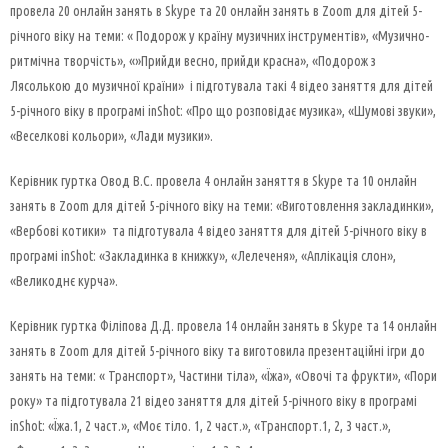
провела 20 онлайн занять в Skype та 20 онлайн занять в Zoom для дітей 5-
річного віку на теми: « Подорож у країну музичних інструментів», «Музично-
ритмічна творчість», «»Прийди весно, прийди красна», «Подорож з
Лясолькою до музичної країни» і підготувала такі 4 відео заняття для дітей
5-річного віку в програмі inShot: «Про що розповідає музика», «Шумові звуки»,
«Веселкові кольори», «Лади музики».
Керівник гуртка Овод В.С. провела 4 онлайн заняття в Skype та 10 онлайн
занять в Zoom для дітей 5-річного віку на теми: «Виготовлення закладинки»,
«Вербові котики» та підготувала 4 відео заняття для дітей 5-річного віку в
програмі inShot: «Закладинка в книжку», «Лелеченя», «Аплікація слон»,
«Великоднє курча».
Керівник гуртка Філіпова Д.Д. провела 14 онлайн занять в Skype та 14 онлайн
занять в Zoom для дітей 5-річного віку та виготовила презентаційні ігри до
занять на теми: « Транспорт», Частини тіла», «Їжа», «Овочі та фрукти», «Пори
року» та підготувала 21 відео заняття для дітей 5-річного віку в програмі
inShot: «Їжа.1, 2 част.», «Моє тіло. 1, 2 част.», «Транспорт.1, 2, 3 част.»,