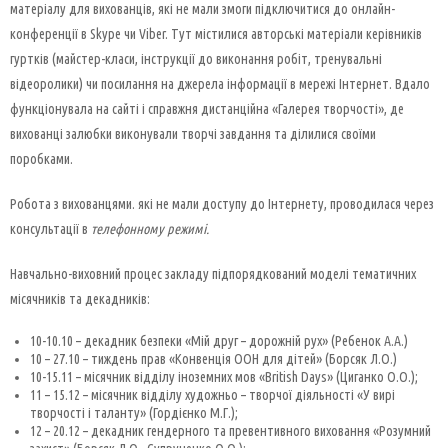
матеріалу для вихованців, які не мали змоги підключитися до онлайн-
конференції в Skype чи Viber. Тут містилися авторські матеріали керівників
гуртків (майстер-класи, інструкції до виконання робіт, тренувальні
відеоролики) чи посилання на джерела інформації в мережі Інтернет. Вдало
функціонувала на сайті і справжня дистанційна «Галерея творчості», де
вихованці залюбки виконували творчі завдання та ділилися своїми
поробками.
Робота з вихованцями. які не мали доступу до Інтернету, проводилася через
консультації в
телефонному режимі.
Навчально-виховний процес закладу підпорядкований моделі тематичних
місячників та декадників:
10-10.10 – декадник безпеки «Мій друг – дорожній рух» (Ребенок А.А.)
10 – 27.10 – тиждень прав «Конвенція ООН для дітей» (Борсяк Л.О.)
10-15.11 – місячник відділу іноземних мов «British Days» (Циганко О.О.);
11 – 15.12 – місячник відділу художньо – творчої діяльності «У вирі
творчості і таланту» (Гордієнко М.Г.);
12 – 20.12 – декадник гендерного та превентивного виховання «Розумний