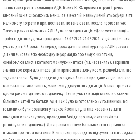
та виставка робіт вихованців АДН. Бойко Ю.Ю. провела в групі 5-річок
виховний захід «Посміхнись мені», де в веселій, невимушеній атмосфері діти
мали змогу пограти в ігри, поспівати, потанцювати, весело провести час.
Також в рамках місячника АДН була проведена акція «Допоможи пташці –
зроби годівничку», яка проходила з 15.02.2021-21.02.2021. У цій акції брали
участь діти 4-5 років. За період проходження акції куратори АДН разом з
дітьми збирали всю необхідну інформацію про зимуючих птахів,
ознайомлювалися з каталогом зимуючих птахів (під час занять), закріпили
знання про корм для птахів (діти приносили з дому корм, розповідали, що
туди поклали). Було доведено до відома батьків про дану акцію і всі, хто
мав бажання, можливість, мали змогу долучитися до акції. А саме: зробити
вдома разом з дитиною годівничку. Взяти участь в акції виявили бажання
більшість дітей та батьків АДН. Так було виготовлено 37 годівничок. Всі
годівнички були розвішені у парковій зоні ЦТДЮ (під час занять діти
виходили у паркову зону, проводили бесіду про зимуючих птахів та
розвішували годівнички). Діти разом зі своїми батьками спостерігали за
птахами протягом всієї зими. В кінці акції проведено підсумки та нагороджені