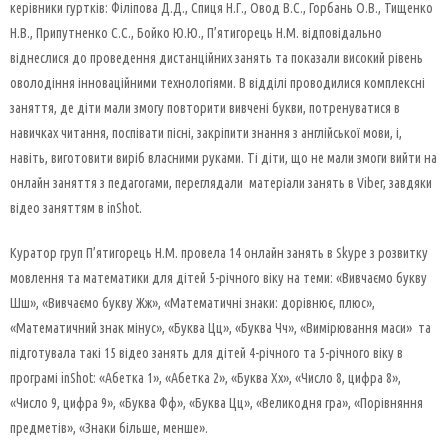
керівники гуртків: Філіпова Д.Д., Спиця Н.Г., Овод В.С., Горбань О.В., Тищенко
Н.В., Припутненко С.С., Бойко Ю.Ю., П’ятигорець Н.М. відповідально
віднеслися до проведення дистанційних занять та показали високий рівень
оволодіння інноваційними технологіями. В відділі проводилися комплексні
заняття, де діти мали змогу повторити вивчені букви, потренуватися в
навичках читання, поспівати пісні, закріпити знання з англійської мови, і,
навіть, виготовити виріб власними руками. Ті діти, що не мали змоги вийти на
онлайн заняття з педагогами, переглядали матеріали занять в Viber, завдяки
відео заняттям в inShot.
Куратор груп П’ятигорець Н.М. провела 14 онлайн занять в Skype з розвитку
мовлення та математики для дітей 5-річного віку на теми: «Вивчаємо букву
Шш», «Вивчаємо букву Жж», «Математичні знаки: дорівнює, плюс»,
«Математичний знак мінус», «Буква Цц», «Буква Чч», «Вимірювання маси» та
підготувала такі 15 відео занять для дітей 4-річного та 5-річного віку в
програмі inShot: «Абетка 1», «Абетка 2», «Буква Хх», «Число 8, цифра 8»,
«Число 9, цифра 9», «Буква Фф», «Буква Цц», «Великодня гра», «Порівняння
предметів», «Знаки більше, менше».