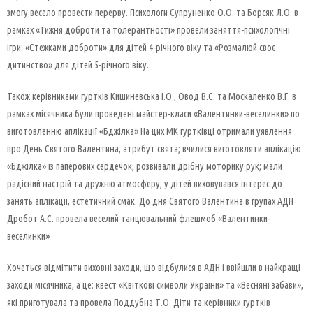
змогу весело провести перерву. Психологи Супруненко О.О. та Борсяк Л.О. в
рамках «Тижня доброти та толерантності» провели заняття-психологічні
ігри: «Стежками доброти» для дітей 4-річного віку та «Розмалюй своє
дитинство» для дітей 5-річного віку.
Також керівниками гуртків Кишиневська І.О., Овод В.С. та Москаленко В.Г. в
рамках місячника були проведені майстер-класи «Валентинки-веселинки» по
виготовленню аплікації «Бджілка» На цих МК гуртківці отримали уявлення
про День Святого Валентина, атрибут свята; вчилися виготовляти аплікацію
«Бджілка» із паперових сердечок; розвивали дрібну моторику рук; мали
радісний настрій та дружню атмосферу; у дітей виховувався інтерес до
занять аплікації, естетичний смак. До дня Святого Валентина в групах АДН
Дробот А.С. провела веселий танцювальний флешмоб «Валентинки-
веселинки»
Хочеться відмітити виховні заходи, що відбулися в АДН і ввійшли в найкращі
заходи місячника, а це: квест «Квіткові символи України» та «Весняні забави»,
які приготувала та провела Поддубна Т.О. Діти та керівники гуртків