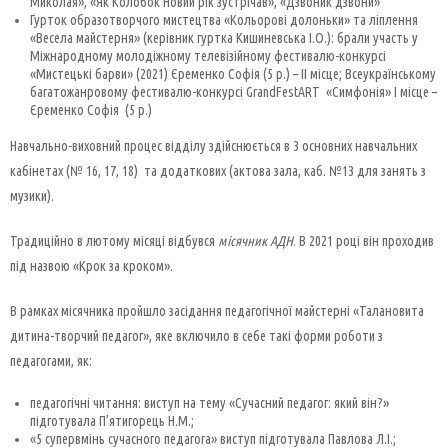
Миколая», «Як Колобок Новий рік зустрічав», «Дзвоник дзвони»
Гурток образотворчого мистецтва «Кольорові долоньки» та ліплення
«Весела майстерня» (керівник гуртка Кишиневська І.О.): брали участь у
Міжнародному молодіжному телевізійному фестивалю-конкурсі
«Мистецькі барви» (2021) Єременко Софія (5 р.) – ІІ місце; Всеукраїнському
багатожанровому фестивалю-конкурсі GrandFestART «Симфонія» І місце –
Єременко Софія (5 р.)
Навчально-виховний процес відділу здійснюється в 3 основних навчальних
кабінетах (№ 16, 17, 18) та додаткових (актова зала, каб. №13 для занять з
музики).
Традиційно в лютому місяці відбувся
місячник АДН
. В 2021 році він проходив
під назвою «Крок за кроком».
В рамках місячника пройшло засідання педагогічної майстерні «Талановита
дитина-творчий педагог», яке включило в себе такі форми роботи з
педагогами, як:
педагогічні читання: виступ на тему «Сучасний педагог: який він?»
підготувала П’ятигорець Н.М.;
«5 супервмінь сучасного педагога» виступ підготувала Павлова Л.І.;