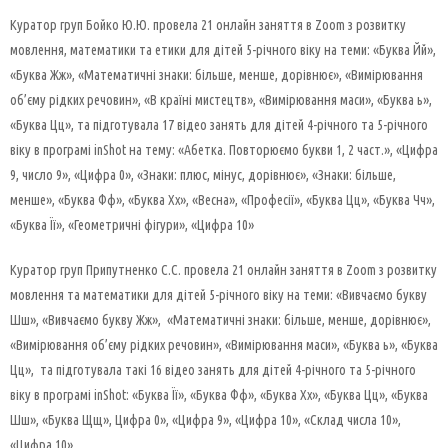
Куратор груп Бойко Ю.Ю. провела 21 онлайн заняття в Zoom з розвитку
мовлення, математики та етики для дітей 5-річного віку на теми: «Буква Йй»,
«Буква Жж», «Математичні знаки: більше, менше, дорівнює», «Вимірювання
об’єму рідких речовин», «В країні мистецтв», «Вимірювання маси», «Буква ь»,
«Буква Цц», та підготувала 17 відео занять для дітей 4-річного та 5-річного
віку в програмі inShot на тему: «Абетка. Повторюємо букви 1, 2 част.», «Цифра
9, число 9», «Цифра 0», «Знаки: плюс, мінус, дорівнює», «Знаки: більше,
менше», «Буква Фф», «Буква Хх», «Весна», «Професії», «Буква Цц», «Буква Чч»,
«Буква Її», «Геометричні фігури», «Цифра 10»
Куратор груп Припутненко С.С. провела 21 онлайн заняття в Zoom з розвитку
мовлення та математики для дітей 5-річного віку на теми: «Вивчаємо букву
Шш», «Вивчаємо букву Жж», «Математичні знаки: більше, менше, дорівнює»,
«Вимірювання об’єму рідких речовин», «Вимірювання маси», «Буква ь», «Буква
Цц», та підготувала такі 16 відео занять для дітей 4-річного та 5-річного
віку в програмі inShot: «Буква Її», «Буква Фф», «Буква Хх», «Буква Цц», «Буква
Шш», «Буква Щщ», Цифра 0», «Цифра 9», «Цифра 10», «Склад числа 10»,
«Цифра 10».