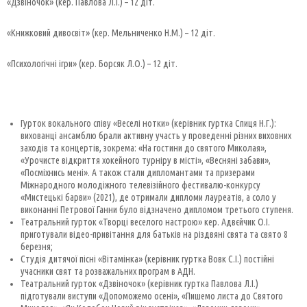
«Дзвіночок» (кер. Павлова Л.І.) – 12 діт.
«Книжковий дивосвіт» (кер. Мельниченко Н.М.) – 12 діт.
«Психологічні ігри» (кер. Борсяк Л.О.) – 12 діт.
Гурток вокального співу «Веселі нотки» (керівник гуртка Спиця Н.Г.):
вихованці ансамблю брали активну участь у проведенні різних виховних
заходів та концертів, зокрема: «На гостини до святого Миколая»,
«Урочисте відкриття хокейного турніру в місті», «Весняні забави»,
«Посміхнись мені». А також стали дипломантами та призерами
Міжнародного молодіжного телевізійного фестивалю-конкурсу
«Мистецькі барви» (2021), де отримали дипломи лауреатів, а соло у
виконанні Петрової Ганни було відзначено дипломом третього ступеня.
Театральний гурток «Творці веселого настрою» кер. Адвєйчик О.І.
приготували відео-привітання для батьків на різдвяні свята та свято 8
березня;
Студія дитячої пісні «Вітамінка» (керівник гуртка Вовк С.І.) постійні
учасники свят та розважальних програм в АДН.
Театральний гурток «Дзвіночок» (керівник гуртка Павлова Л.І.)
підготували виступи «Допоможемо осені», «Пишемо листа до Святого