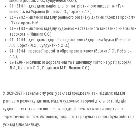
захист» (Борсяк Л.О., Супруненко О.О.);
01 – 31.01 – декадник національно – патріотичного виховання «Так
повелось на Україні» (Борсяк Л.О., Тарасюк А.Е.);
02 – 29.02 – місячник відділу раннього розвитку дитини «Крок за кроком»
(П’ятигорець Н.М.);
03 – 31.03 – місячник відділу художньо – естетичного виховання «На хвилях
творчості» (Линник С.С.);
04 – 10.04 – декадник здоров’я та довкілля «Здоровим будь» (Ребенок
А.А., Борсяк Л.О., Супруненко О.О.)
04 – 18.04 – правової просвіти «Про право цікаво» (Борсяк Л.О., Ребенок
А.А.);
05-15.06 – місячник оздоровлення та відпочинку «Літо на ура!» (Борсяк
Л.Л., Циганко О.О., Гордієнко М.Г., Линник С.С.).
У 2020-2021 навчальному році у закладі працювали такі відділи: відділ
раннього розвитку дитини, відділ художньо-творчої діяльності, відділ
художньо-естетичного виховання, відділ іноземних мов та спортивно-
туристичний напрям. Активною, творчою та результативною була робота в
усіх відділах закладу.