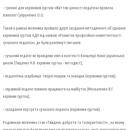
– тренінг для керівників гуртків «Життєві цінності педагога» провела
психолог Супруненко О.О.
Також в рамках місячника пройшло друге засідання методичного об’єднання
керівників гуртків АДН під назвою «Розвиток професійної компетентності
сучасного педагога», де були розглянуті питання:
– сучасний педагог як провідник змін в контексті Концепції Нової української
школи (Тищенко Н.В. керівник гуртка – методист);
– педагогічна скарбниця: творчі пошуки та знахідки (керівники гуртків);
– справжній педагог повинен працювати на майбутнє (Москаленко В.Г.
керівник гуртка);
– складання портрета сучасного педагога (керівники гуртків).
Родзинкою місячника став «Тиждень доброти та толерантності» , на якому
кураторами груп були проведені цікаві виховні заходи, акції, психологічні ігри