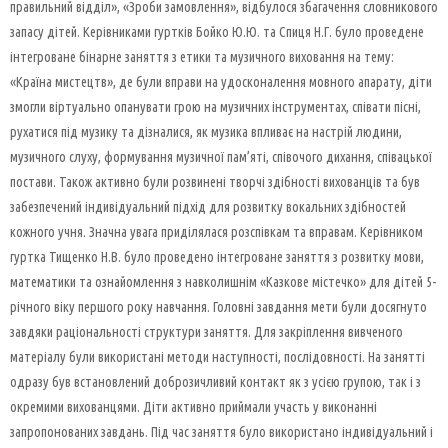
правильний відділ», «Зроби замовлення», відбулося збагачення словникового
запасу дітей. Керівниками гуртків Бойко Ю.Ю. та Спиця Н.Г. було проведене
інтегроване бінарне заняття з етики та музичного виховання на тему:
«Країна мистецтв», де були вправи на удосконалення мовного апарату, діти
змогли віртуально опанувати грою на музичних інструментах, співати пісні,
рухатися під музику та дізналися, як музика впливає на настрій людини,
музичного слуху, формування музичної пам’яті, співочого дихання, співацької
постави. Також активно були розвинені творчі здібності вихованців та був
забезпечений індивідуальний підхід для розвитку вокальних здібностей
кожного учня. Значна увага приділялася розспівкам та вправам. Керівником
гуртка Тищенко Н.В. було проведено інтегроване заняття з розвитку мови,
математики та ознайомлення з навколишнім «Казкове містечко» для дітей 5-
річного віку першого року навчання. Головні завдання мети були досягнуто
завдяки раціональності структури заняття. Для закріплення вивченого
матеріалу були використані методи наступності, послідовності. На занятті
одразу був встановлений доброзичливий контакт як з усією групою, так і з
окремими вихованцями. Діти активно приймали участь у виконанні
запропонованих завдань. Під час заняття було використано індивідуальний і