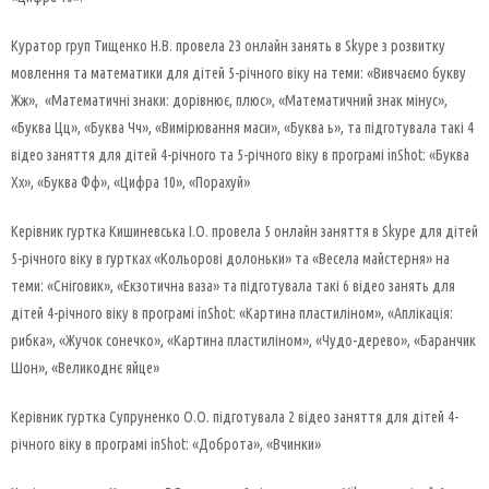
Куратор груп Тищенко Н.В. провела 23 онлайн занять в Skype з розвитку
мовлення та математики для дітей 5-річного віку на теми: «Вивчаємо букву
Жж», «Математичні знаки: дорівнює, плюс», «Математичний знак мінус»,
«Буква Цц», «Буква Чч», «Вимірювання маси», «Буква ь», та підготувала такі 4
відео заняття для дітей 4-річного та 5-річного віку в програмі inShot: «Буква
Хх», «Буква Фф», «Цифра 10», «Порахуй»
Керівник гуртка Кишиневська І.О. провела 5 онлайн заняття в Skype для дітей
5-річного віку в гуртках «Кольорові долоньки» та «Весела майстерня» на
теми: «Сніговик», «Екзотична ваза» та підготувала такі 6 відео занять для
дітей 4-річного віку в програмі inShot: «Картина пластиліном», «Аплікація:
рибка», «Жучок сонечко», «Картина пластиліном», «Чудо-дерево», «Баранчик
Шон», «Великоднє яйце»
Керівник гуртка Супруненко О.О. підготувала 2 відео заняття для дітей 4-
річного віку в програмі inShot: «Доброта», «Вчинки»