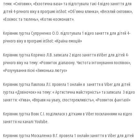
теми: «Сніговик», «Екзотична ваза» та підготувала такі 4 відео заняття для
дітей 4-річного віку в програмі inShot: «Об’ємна ялинка», «Веселий сніговик»,
«Ескімос та тюлень», «Котик-космонавт».
Керівник гуртка Супруненко О.О. підготувала 1 відео заняття для дітей 4-
річного віку в програмі inShot: «Країна емоцій»
Керівник гуртка Корячко Л.В. записала 2 відео заняття вViber для дітей 4-
річного віку на тему: «Розвиток діапазону. Чистота інтонування поспівок»,
«Розучування пісні «Зимонька лютує»
Керівник гуртка Павлова Л.І. провела 1 онлайн в заняття в Viber для дітей
гуртка «Дзвіночок» на тему: « Артистична майстерність» та записала 3 відео
заняття: «Уява», «Вправи на увагу, спостережливість», «Розвиток фантазії»
Керівник гуртка Вовк С.І. поділилася з дітками в Viber посиланнями на відео
заняття на каналі Youtube.
Керівник гуртка Москаленко В.Г. провела 1 онлайн заняття в Viber для дітей