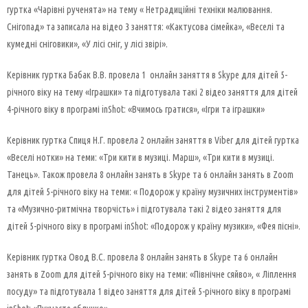
гуртка «Чарівні рученята» на тему « Нетрадиційні техніки малювання.
Снігопад» та записала на відео 3 заняття: «Кактусова сімейка», «Веселі та
кумедні сніговики», «У лісі сніг, у лісі звірі».
Керівник гуртка Бабак В.В. провела 1 онлайн заняття в Skype для дітей 5-
річного віку на тему «Іграшки» та підготувала такі 2 відео заняття для дітей
4-річного віку в програмі inShot: «Вчимось гратися», «Ігри та іграшки»
Керівник гуртка Спиця Н.Г. провела 2 онлайн заняття в Viber для дітей гуртка
«Веселі нотки» на теми: «Три кити в музиці. Марш», «Три кити в музиці.
Танець». Також провела 8 онлайн занять в Skype та 6 онлайн занять в Zoom
для дітей 5-річного віку на теми: « Подорож у країну музичних інструментів»
та «Музично-ритмічна творчість» і підготувала такі 2 відео заняття для
дітей 5-річного віку в програмі inShot: «Подорож у країну музики», «Фея пісні».
Керівник гуртка Овод В.С. провела 8 онлайн занять в Skype та 6 онлайн
занять в Zoom для дітей 5-річного віку на теми: «Північне сяйво», « Ліплення
посуду» та підготувала 1 відео заняття для дітей 5-річного віку в програмі