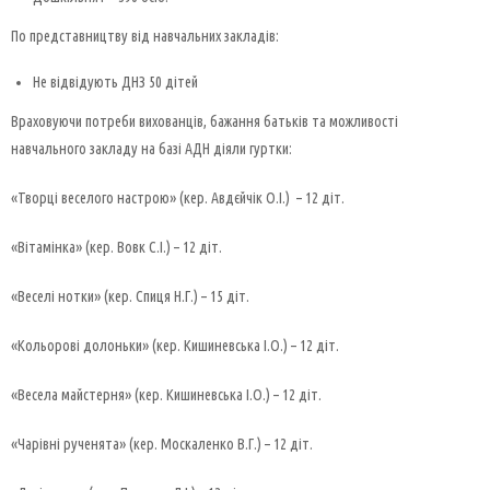
По представництву від навчальних закладів:
Не відвідують ДНЗ 50 дітей
Враховуючи потреби вихованців, бажання батьків та можливості
навчального закладу на базі АДН діяли гуртки:
«Творці веселого настрою» (кер. Авдєйчік О.І.) – 12 діт.
«Вітамінка» (кер. Вовк С.І.) – 12 діт.
«Веселі нотки» (кер. Спиця Н.Г.) – 15 діт.
«Кольорові долоньки» (кер. Кишиневська І.О.) – 12 діт.
«Весела майстерня» (кер. Кишиневська І.О.) – 12 діт.
«Чарівні рученята» (кер. Москаленко В.Г.) – 12 діт.