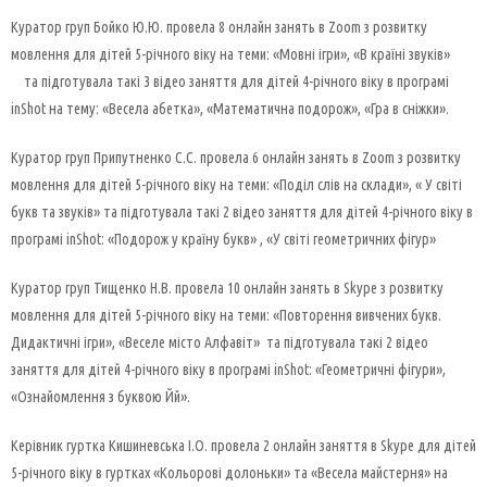
Куратор груп Бойко Ю.Ю. провела 8 онлайн занять в Zoom з розвитку
мовлення для дітей 5-річного віку на теми: «Мовні ігри», «В країні звуків»
та підготувала такі 3 відео заняття для дітей 4-річного віку в програмі
inShot на тему: «Весела абетка», «Математична подорож», «Гра в сніжки».
Куратор груп Припутненко С.С. провела 6 онлайн занять в Zoom з розвитку
мовлення для дітей 5-річного віку на теми: «Поділ слів на склади», « У світі
букв та звуків» та підготувала такі 2 відео заняття для дітей 4-річного віку в
програмі inShot: «Подорож у країну букв» , «У світі геометричних фігур»
Куратор груп Тищенко Н.В. провела 10 онлайн занять в Skype з розвитку
мовлення для дітей 5-річного віку на теми: «Повторення вивчених букв.
Дидактичні ігри», «Веселе місто Алфавіт» та підготувала такі 2 відео
заняття для дітей 4-річного віку в програмі inShot: «Геометричні фігури»,
«Ознайомлення з буквою Йй».
Керівник гуртка Кишиневська І.О. провела 2 онлайн заняття в Skype для дітей
5-річного віку в гуртках «Кольорові долоньки» та «Весела майстерня» на