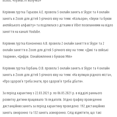
inShot: «Пухнасте яблучко»
Керівник гуртка Тарасюк А.Е. провела 5 онлайн занять в Skype та 4 онлайн
занять в Zoom для дітей 5-річного віку на теми: «Кольори», «Звуки та букви
англійського алфавіту» та поділилася з дітками в Viber посиланнями на відео
заняття на каналі Youtube.
Керівник гуртка Кононенко А.В. провела 2 онлайн заняття в Skype та 2
онлайн заняття в Zoom для дітей 5-річного віку на теми: «Дикі та свійські
тварини», «Цифри. Ознайомлення з буквою Mm»
Керівник гуртка Горбань О.В. провела 5 онлайн занять в Skype та 4 онлайн
занять в Zoom для дітей 5-річного віку на теми: «На вулицях рідного міста»,
«Про здоров’я треба знати, про здоров’я треба дбати».
За період карантину з 22.03.2021 р. по 06.05.2021 р. в відділі раннього
розвитку дитини працювало 16 педагогів. Згідно графіку проведення
дистанційних занять за період карантину проведено: 192 дистанційних
занять синхронно та 132 занять асинхронно. Слід відмітити, що такі