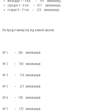
молодші 1 – 4 кл. – 797 вихованці,
середні 5 – 8 кл. – 617 вихованців,
старші 9 – 11 кл. – 223 вихованців.
По представництву від кожної школи:
№ 1 – 206 вихованців
№ 2 – 103 вихованців
№ 3 – 154 вихованців
№ 5 – 221 вихованців
№ 6 – 130 вихованців
№ 7 – 172 вихованців