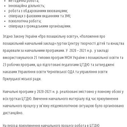
методична робота;
інноваційна діяльність;
робота з обдарованими вихованцями;
співпраця з фаховими виданнями та ЗМІ;
психологічна робота;
співпраця з громадськими організаціями.
Згідно Закону України «Про позашкільну освіту», «Положення про
позашкільний навчальний заклад» гуртки Центру творчості дітей та юнацтва
працювали за навчальними програмами. У 2020 – 2021 н.р. у закладі
використовувалося 25 типових програм МОН України з позашкільної освіти та
23 робочих програми, що підготовані педагогами ЦТДЮ та затверджені
наказами Управління освіти Чернігівської ОДА та управління освіти
Прилуцької міської ради.
Навчальні програми у 2020-2021 н. р. реалізовані змістовно у повному обсязі у
всіх гуртках ЦТДЮ. Вивчення навчального матеріалу під час призупинення
навчального процесу у зв’язку епідеміологічною ситуацією було організовано
дистанційно.
На період призупинення навчального процесу робота в ЦТДЮ