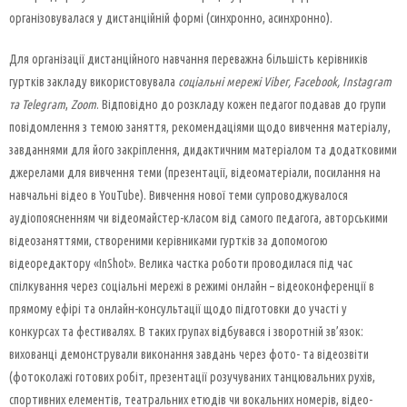
організовувалася у дистанційній формі (синхронно, асинхронно).
Для організації дистанційного навчання переважна більшість керівників
гуртків закладу використовувала
соціальні мережі Viber, Facebook,
Instagram
та Telegram
,
Zoom
. Відповідно до розкладу кожен педагог подавав до групи
повідомлення з темою заняття, рекомендаціями щодо вивчення матеріалу,
завданнями для його закріплення, дидактичним матеріалом та додатковими
джерелами для вивчення теми (презентації, відеоматеріали, посилання на
навчальні відео в YouTube). Вивчення нової теми супроводжувалося
аудіопоясненням чи відеомайстер-класом від самого педагога, авторськими
відеозаняттями, створеними керівниками гуртків за допомогою
відеоредактору «InShot». Велика частка роботи проводилася під час
спілкування через соціальні мережі в режимі онлайн – відеоконференції в
прямому ефірі та онлайн-консультації щодо підготовки до участі у
конкурсах та фестивалях. В таких групах відбувався і зворотній зв’язок:
вихованці демонстрували виконання завдань через фото- та відеозвіти
(фотоколажі готових робіт, презентації розучуваних танцювальних рухів,
спортивних елементів, театральних етюдів чи вокальних номерів, відео-