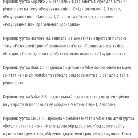
Керівник гуртка Корячко Л.В. записала 9 відео занять в Viber для дітей 4-
річного віку на тему: «Розучування пісні «Вийди сонечко»1, 2, 3 част.»,
«Розучування пісні «Зайченя» 1, 2 част.» та «Розвиток діапазону»,
«Розучування пісні про зеленого крокодила»
Керівник гуртка Павлова Л.І. записала 5 відео занять в програмі inShot на
тему: «Розвиваючі ігри», «Розвиваємо пам’ять», «Розвиваємо фантазію»,
«Етюди», «Творчі здібності», «Артикуляційні вправи» та 3 аудіо заняття.
Керівник гуртка Вовк С.І. поділилася з дітками в Viber посиланнями на відео
заняття на каналі Youtube та записала 2 відео заняття в Viber для дітей 4-
річного віку.
Керівник гуртка Бабак В.В. підготувала 2 відео заняття для дітей 4-річного
віку в програмі inShot на тему «Людина. Частини тіла» 1, 2 частини.
Керівник гуртка Спиця Н.Г. провела 4 онлайн заняття в Viber для дітей гуртка
«Веселі нотки» на теми: «Календарна обрядовість», «Подорож в країну
музичних інструментів», «Музично-дидактичні ігри», «Жанри музики». Також