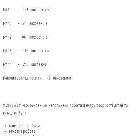
№ 9 – 145 вихованців
№ 10 – 51 вихованців
№ 12 – 86 вихованців
№ 13 – 104 вихованців
№ 14 – 253 вихованці
Районні заклади освіти – 12 вихованців
У 2020-2021 н.р. основними напрямками роботи Центру творчості дітей та
юнацтва були:
навчальна робота;
виховна робота;