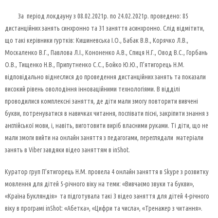
За період локдауну з 08.02.2021р. по 24.02.2021р. проведено: 85
дистанційних занять синхронно та 31 заняття асинхронно. Слід відмітити,
що такі керівники гуртків: Кишиневська І.О., Бабак В.В., Корячко Л.В.,
Москаленко В.Г., Павлова Л.І., Кононенко А.В., Спиця Н.Г., Овод В.С., Горбань
О.В., Тищенко Н.В., Припутненко С.С., Бойко Ю.Ю., П’ятигорець Н.М.
відповідально віднеслися до проведення дистанційних занять та показали
високий рівень оволодіння інноваційними технологіями. В відділі
проводилися комплексні заняття, де діти мали змогу повторити вивчені
букви, потренуватися в навичках читання, поспівати пісні, закріпити знання з
англійської мови, і, навіть, виготовити виріб власними руками. Ті діти, що не
мали змоги вийти на онлайн заняття з педагогами, переглядали матеріали
занять в Viber завдяки відео заняттям в inShot.
Куратор груп П’ятигорець Н.М. провела 4 онлайн заняття в Skype з розвитку
мовлення для дітей 5-річного віку на теми: «Вивчаємо звуки та букви»,
«Країна Букляндія» та підготувала такі 3 відео заняття для дітей 4-річного
віку в програмі inShot: «Абетка», «Цифри та числа», «Тренажер з читання».