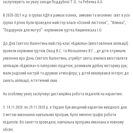
заслуговують на увагу заходи Поддубної Т.О. та Ребенка А.А.
В 2020-2021 н.р. в групах АДН в рамках осінніх, зимових та весняних свят в усіх
групах 4 річок були проведені майстер-класи «Осінній листочок”, “Ялинка”,
“Подарунок для матусі”- керівником гуртка Кишиневська І.О.
До Дня Святого Валентина майстер-клас «Бджілка» (виготовлення аплікації)
провели керівники гуртків Овод В.С. та Москаленко В.Г. , де діти отримали
уявлення про День Святого Валентина, атрибут свята; вчилися виготовляти
аплікацію «Бджілка» із паперових сердечок; розвивали дрібну моторику рук;
мали радісний настрій та дружню атмосферу; у дітей виховувався інтерес до
занять аплікації, естетичний смак.
На особливу увагу заслуговує дистанційна робота педагогів на карантині.
З 14.11.2020 по 29.11.2020 р. в Україні був введений карантин вихідного дня.
З метою виконання навчальних програм, було змінено графік роботи
педагогів. Всі заняття проведені, навчальна програма виконана в повному
обсязі.