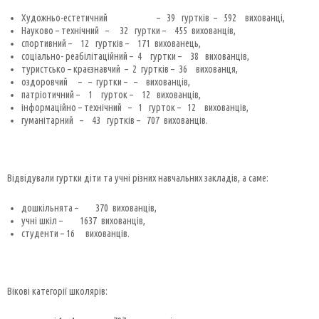
Художньо-естетичний – 39 гуртків – 592 вихованці,
Науково – технічний – 32 гуртки – 455 вихованців,
спортивний – 12 гуртків – 171 вихованець,
соціально- реабілітаційний – 4 гуртки – 38 вихованців,
туристсько – краєзнавчий – 2 гуртків – 36 вихованця,
оздоровчий – – гуртки – – вихованців,
патріотичний – 1 гурток – 12 вихованців,
інформаційно – технічний – 1 гурток – 12 вихованців,
гуманітарний – 43 гуртків – 707 вихованців.
Відвідували гуртки діти та учні різних навчальних закладів, а саме:
дошкільнята – 370 вихованців,
учні шкіл – 1637 вихованців,
студенти – 16 вихованців.
Вікові категорії школярів: