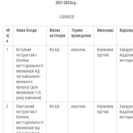
2021-2022н.р.
І семестр
№
Назва бесіди
Вікова
Термін
Виконавці
Відпові
п/
категорія
проведення
п
1
Вступний
Всі в/к
вересень
Керівники
Завідую
інструктаж з
гуртків
відділа
безпеки
методи
життєдіяльності
вихованців під
час навчально-
виховного
процесу (для
вихованців 1-го
року навчання)
2
Повторний
Всі в/к
вересень
Керівники
Завідую
інструктаж з
гуртків
відділа
безпеки
методи
життєдіяльності
вихованців під