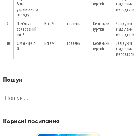
біль
гуртків
відділами,
українського
методисти
народу.
9
Пам’ятає
Всі в/к
травень
Керівники
Завідуючі
врятований
гуртків
відділами,
світ!
методисти
10
Сім’я – це 7
Всі в/к
травень
Керівники
Завідуючі
Я.
гуртків
відділами,
методисти
Пошук
Пошук:
Корисні посилання