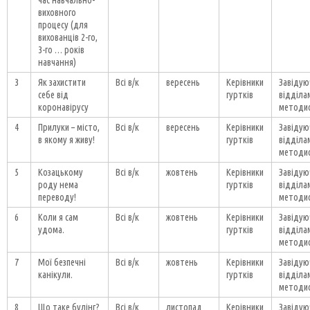
час навчально-
виховного
процесу (для
вихованців 2-го,
3-го … років
навчання)
3
Як захистити
Всі в/к
вересень
Керівники
Завідую
себе від
гуртків
відділа
коронавірусу
методи
4
Прилуки – місто,
Всі в/к
вересень
Керівники
Завідую
в якому я живу!
гуртків
відділа
методи
5
Козацькому
Всі в/к
жовтень
Керівники
Завідую
роду нема
гуртків
відділа
переводу!
методи
6
Коли я сам
Всі в/к
жовтень
Керівники
Завідую
удома.
гуртків
відділа
методи
7
Мої безпечні
Всі в/к
жовтень
Керівники
Завідую
канікули.
гуртків
відділа
методи
8
Що таке булінг?
Всі в/к
листопад
Керівники
Завідую