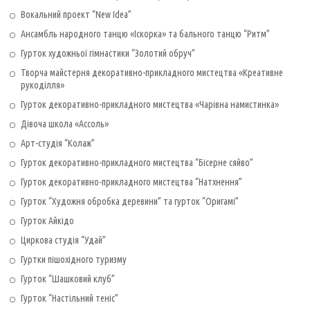
Вокальний проект “New Idea”
Ансамбль народного танцю «Іскорка» та бального танцю “Ритм”
Гурток художньої гімнастики “Золотий обруч”
Творча майстерня декоративно-прикладного мистецтва «Креативне
рукоділля»
Гурток декоративно-прикладного мистецтва «Чарівна намистинка»
Дівоча школа «Ассоль»
Арт-студія “Колаж”
Гурток декоративно-прикладного мистецтва “Бісерне сяйво”
Гурток декоративно-прикладного мистецтва “Натхнення”
Гурток “Художня обробка деревини” та гурток “Оригамі”
Гурток Айкідо
Циркова студія “Удай”
Гуртки пішохідного туризму
Гурток “Шашковий клуб”
Гурток “Настільний теніс”