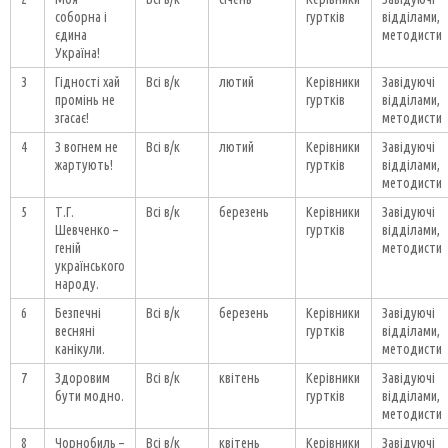
соборна і
гуртків
відділами,
єдина
методисти
Україна!
3
Гідності хай
Всі в/к
лютий
Керівники
Завідуючі
промінь не
гуртків
відділами,
згасає!
методисти
4
З вогнем не
Всі в/к
лютий
Керівники
Завідуючі
жартують!
гуртків
відділами,
методисти
5
Т.Г.
Всі в/к
березень
Керівники
Завідуючі
Шевченко –
гуртків
відділами,
геній
методисти
українського
народу.
6
Безпечні
Всі в/к
березень
Керівники
Завідуючі
весняні
гуртків
відділами,
канікули.
методисти
7
Здоровим
Всі в/к
квітень
Керівники
Завідуючі
бути модно.
гуртків
відділами,
методисти
8
Чорнобиль –
Всі в/к
квітень
Керівники
Завідуючі