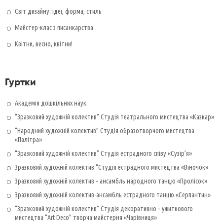
Світ дизайну: ідеї, форма, стиль
Майстер-клас з писанкарства
Квітни, весно, квітни!
Гуртки
Академія дошкільних наук
“Зразковий художній колектив” Студія театрального мистецтва «Казкар»
“Народний художній колектив” Студія образотворчого мистецтва
«Палітра»
“Зразковий художній колектив” Студія естрадного співу «Сузір’я»
Зразковий художній колектив “Студія естрадного мистецтва «Віночок»
Зразковий художній колектив – ансамбль народного танцю «Пролісок»
Зразковий художній колектив-ансамбль естрадного танцю «Серпантин»
“Зразковий художній колектив” Студія декоративно – ужиткового
мистецтва “Art Deco” творча майстерня «Чарівниця»