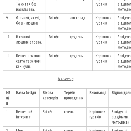
Та життя без
гуртків
відділа
насильства.
методи
9
Я такий, як усі,
Всі в/к
листопад
Керівники
Завідую
бо я – людина.
гуртків
відділа
методи
10
В кожної
Всі в/к
грудень
Керівники
Завідую
людини є права.
гуртків
відділа
методи
11
Безпечні зимові
Всі в/к
грудень
Керівники
Завідую
свята та зимові
гуртків
відділа
канікули.
методи
ІІ семестр
№
Назва бесіди
Вікова
Термін
Виконавці
Відповідаль
п/
категорія
проведення
п
1
Безпечний
Всі в/к
січень
Керівники
Завідуючі
інтернет.
гуртків
відділами,
методисти
2
Моя
Всі в/к
січень
Керівники
Завідуючі