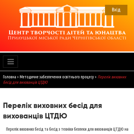
Skip
to
Вхід
content
ЦТДЮ
Прилуцький Центр творчості дітей та юнацтва
Головна
>
Методичне забезпечення освітнього процесу
>
Перелік виховних
бесід для вихованців ЦТДЮ
Перелік виховних бесід для
вихованців ЦТДЮ
Перелік виховних бесід та бесід з техніки безпеки
для вихованців ЦТДЮ
на