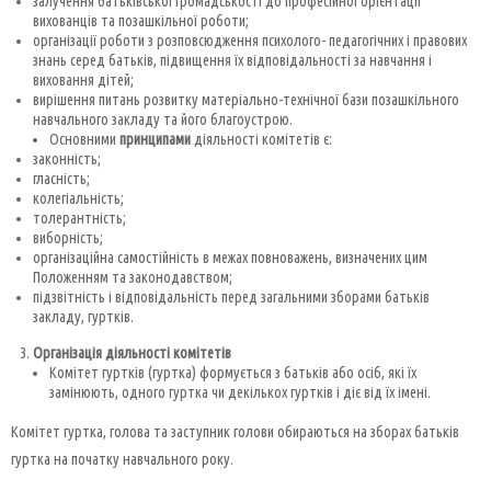
залучення батьківської громадськості до професійної орієнтації
вихованців та позашкільної роботи;
організації роботи з розповсюдження психолого- педагогічних і правових
знань серед батьків, підвищення їх відповідальності за навчання і
виховання дітей;
вирішення питань розвитку матеріально-технічної бази позашкільного
навчального закладу та його благоустрою.
Основними
принципами
діяльності комітетів є:
законність;
гласність;
колегіальність;
толерантність;
виборність;
організаційна самостійність в межах повноважень, визначених цим
Положенням та законодавством;
підзвітність і відповідальність перед загальними зборами батьків
закладу, гуртків.
Організація діяльності комітетів
Комітет гуртків (гуртка) формується з батьків або осіб, які їх
замінюють, одного гуртка чи декількох гуртків і діє від їх імені.
Комітет гуртка, голова та заступник голови обираються на зборах батьків
гуртка на початку навчального року.