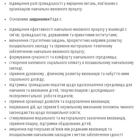
підвищення ролі громадськості у вирішенні питань, пов’язаних з
організацією навчально-виховного процесу.
Основними
завданнями
Ради є:
підвищення ефективності навчально-виховного процесу у взаємодії з
сім’єю, громадськістю, державними та приватними інститутами;
визначення стратегічних завдань, пріоритетних напрямів розвитку
позашкільного закладу та сприяння матеріально-технічному
забезпеченню навчально-виховного процесу;
формування сучасності та комфорту навчального середовища;
створення належного соціального клімату в позашкільному навчальному
закладі;
сприяння духовному , фізичному розвитку вихованців та набуття ними
соціального досвіду;
підтримка громадських ініціатив щодо вдосконалення середовища для
навчання та виховання дітей, творчих пошуків і дослідницько-
експерементальної роботи педагогів;
сприяння організації дозвілля та оздоровлення вихованців;
ініціювання дій, що сприяли б неухильному виконанню положень чинного
законодавства щодо позашкільної освіти;
стимулювання морального та матеріального заохочення вихованців,
сприяння пошуку, підтримки обдарованих дітей;
зміцнення партнерських зв’язків між родинами вихованців та
позашкільним навчальним закладом з метою забезпечення єдності