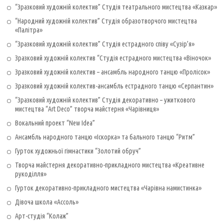
“Зразковий художній колектив” Студія театрального мистецтва «Казкар»
“Народний художній колектив” Студія образотворчого мистецтва
«Палітра»
“Зразковий художній колектив” Студія естрадного співу «Сузір’я»
Зразковий художній колектив “Студія естрадного мистецтва «Віночок»
Зразковий художній колектив – ансамбль народного танцю «Пролісок»
Зразковий художній колектив-ансамбль естрадного танцю «Серпантин»
“Зразковий художній колектив” Студія декоративно – ужиткового
мистецтва “Art Deco” творча майстерня «Чарівниця»
Вокальний проект “New Idea”
Ансамбль народного танцю «Іскорка» та бального танцю “Ритм”
Гурток художньої гімнастики “Золотий обруч”
Творча майстерня декоративно-прикладного мистецтва «Креативне
рукоділля»
Гурток декоративно-прикладного мистецтва «Чарівна намистинка»
Дівоча школа «Ассоль»
Арт-студія “Колаж”