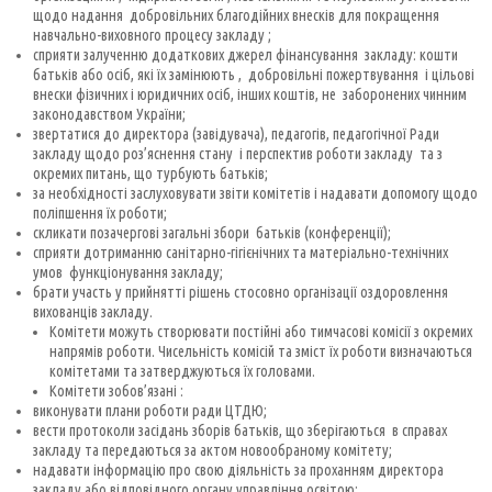
щодо надання добровільних благодійних внесків для покращення
навчально-виховного процесу закладу ;
сприяти залученню додаткових джерел фінансування закладу: кошти
батьків або осіб, які їх замінюють , добровільні пожертвування і цільові
внески фізичних і юридичних осіб, інших коштів, не заборонених чинним
законодавством України;
звертатися до директора (завідувача), педагогів, педагогічної Ради
закладу щодо роз’яснення стану і перспектив роботи закладу та з
окремих питань, що турбують батьків;
за необхідності заслуховувати звіти комітетів і надавати допомогу щодо
поліпшення їх роботи;
скликати позачергові загальні збори батьків (конференції);
сприяти дотриманню санітарно-гігієнічних та матеріально-технічних
умов функціонування закладу;
брати участь у прийнятті рішень стосовно організації оздоровлення
вихованців закладу.
Комітети можуть створювати постійні або тимчасові комісії з окремих
напрямів роботи. Чисельність комісій та зміст їх роботи визначаються
комітетами та затверджуються їх головами.
Комітети зобов’язані :
виконувати плани роботи ради ЦТДЮ;
вести протоколи засідань зборів батьків, що зберігаються в справах
закладу та передаються за актом новообраному комітету;
надавати інформацію про свою діяльність за проханням директора
закладу або відповідного органу управління освітою;