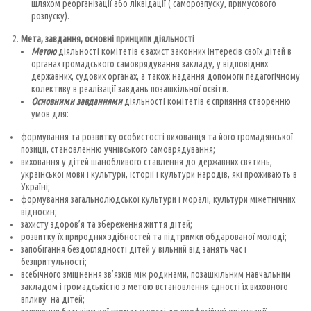
шляхом реорганізації або ліквідації ( саморозпуску, примусового
розпуску).
Мета, завдання, основні принципи діяльності
Метою
діяльності комітетів є захист законних інтересів своїх дітей в
органах громадського самоврядування закладу, у відповідних
державних, судових органах, а також надання допомоги педагогічному
колективу в реалізації завдань позашкільної освіти.
Основними завданнями
діяльності комітетів є сприяння створенню
умов для:
формування та розвитку особистості вихованця та його громадянської
позиції, становленню учнівського самоврядування;
виховання у дітей шанобливого ставлення до державних святинь,
української мови і культури, історії і культури народів, які проживають в
Україні;
формування загальнолюдської культури і моралі, культури міжетнічних
відносин;
захисту здоров’я та збереження життя дітей;
розвитку їх природних здібностей та підтримки обдарованої молоді;
запобігання бездоглядності дітей у вільний від занять час і
безпритульності;
всебічного зміцнення зв’язків між родинами, позашкільним навчальним
закладом і громадськістю з метою встановлення єдності їх виховного
впливу на дітей;