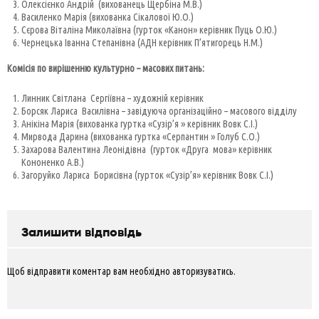
Олексієнко Андрій (вихованець Щербіна М.В.)
Василенко Марія (вихованка Сікалової Ю.О.)
Сєрова Віталіна Миколаївна (гурток «Канон» керівник Пуць О.Ю.)
Чернецька Іванна Степанівна (АДН керівник П’ятигорець Н.М.)
Комісія по вирішенню культурно – масових питань:
Линник Світлана Сергіївна – художній керівник
Борсяк Лариса Василівна – завідуюча організаційно – масового відділу
Анікіна Марія (вихованка гуртка «Сузір’я » керівник Вовк С.І.)
Мирвода Дарина (вихованка гуртка «Серпантин » Голуб С.О.)
Захарова Валентина Леонідівна (гурток «Друга мова» керівник
Кононенко А.В.)
Загоруйко Лариса Борисівна (гурток «Сузір’я» керівник Вовк С.І.)
Залишити відповідь
Щоб відправити коментар вам необхідно
авторизуватись
.