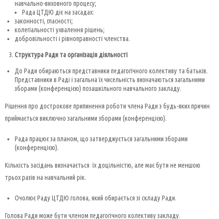
навчально-виховного процесу;
Рада ЦТДЮ діє на засадах:
законності, гласності;
колегіальності ухвалення рішень;
добровільності і рівноправності членства.
Структура Ради та організація діяльності
До Ради обираються представники педагогічного колективу та батьків.
Представники в Раді і загальна їх чисельність визначаються загальними
зборами (конференцією) позашкільного навчального закладу.
Рішення про дострокове припинення роботи члена Ради з будь-яких причин
приймається виключно загальними зборами (конференцією).
Рада працює за планом, що затверджується загальними зборами
(конференцією).
Кількість засідань визначається їх доцільністю, але має бути не меншою
трьох разів на навчальний рік.
Очолює Раду ЦТДЮ голова, який обирається зі складу Ради.
Голова Ради може бути членом педагогічного колективу закладу.