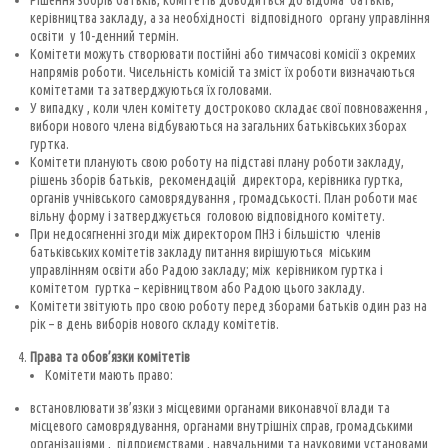
Рішення зборів батьків, комітетів доводиться до відома батьків,
керівництва закладу, а за необхідності відповідного органу управління
освіти у 10-денний термін.
Комітети можуть створювати постійні або тимчасові комісії з окремих
напрямів роботи. Чисельність комісій та зміст їх роботи визначаються
комітетами та затверджуються їх головами.
У випадку , коли член комітету достроково складає свої повноваження ,
вибори нового члена відбуваються на загальних батьківських зборах
гуртка.
Комітети планують свою роботу на підставі плану роботи закладу,
рішень зборів батьків, рекомендацій директора, керівника гуртка,
органів учнівського самоврядування , громадськості. План роботи має
вільну форму і затверджується головою відповідного комітету.
При недосягненні згоди між директором ПНЗ і більшістю членів
батьківських комітетів закладу питання вирішуються міським
управлінням освіти або Радою закладу; між керівником гуртка і
комітетом гуртка – керівництвом або Радою цього закладу.
Комітети звітують про свою роботу перед зборами батьків один раз на
рік – в день виборів нового складу комітетів.
Права та обов’язки комітетів
Комітети мають право:
встановлювати зв’язки з місцевими органами виконавчої влади та
місцевого самоврядування, органами внутрішніх справ, громадськими
організаціями , підприємствами , навчальними та науковими установами