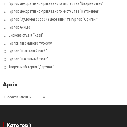
Гурток декоративно-прикладного мистецтва “Бісерне сяйво”
Гурток декоративно-прикладного мистецтва “Натхнення”
Гурток “Художня обробка деревини” та гурток “Оригамі”
Гурток Айкідо
Циркова студія “Удай”
Гуртки пішохідного туризму
Гурток “Шашковий клуб”
Гурток “Настільний теніс”
Творча майстерня “Дарунок”
Архів
Архів
Категорії