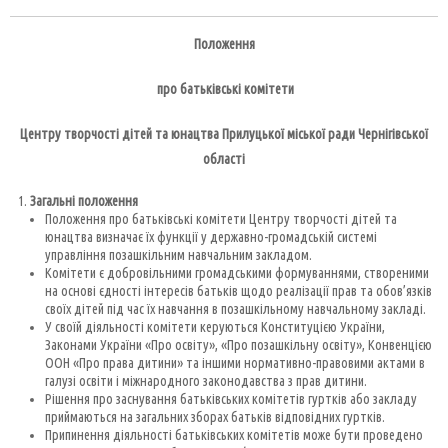
Положення
про батьківські комітети
Центру творчості дітей та юнацтва Прилуцької міської ради Чернігівської
області
Загальні положення
Положення про батьківські комітети Центру творчості дітей та
юнацтва визначає їх функції у державно-громадській системі
управління позашкільним навчальним закладом.
Комітети є добровільними громадськими формуваннями, створеними
на основі єдності інтересів батьків щодо реалізації прав та обов’язків
своїх дітей під час їх навчання в позашкільному навчальному закладі.
У своїй діяльності комітети керуються Конституцією України,
Законами України «Про освіту», «Про позашкільну освіту», Конвенцією
ООН «Про права дитини» та іншими нормативно-правовими актами в
галузі освіти і міжнародного законодавства з прав дитини.
Рішення про заснування батьківських комітетів гуртків або закладу
приймаються на загальних зборах батьків відповідних гуртків.
Припинення діяльності батьківських комітетів може бути проведено