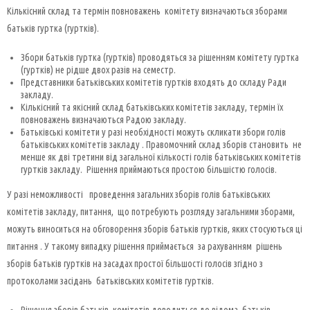
Кількісний склад та термін повноважень комітету визначаються зборами
батьків гуртка (гуртків).
Збори батьків гуртка (гуртків) проводяться за рішенням комітету гуртка
(гуртків) не рідше двох разів на семестр.
Представники батьківських комітетів гуртків входять до складу Ради
закладу.
Кількісний та якісний склад батьківських комітетів закладу, термін їх
повноважень визначаються Радою закладу.
Батьківські комітети у разі необхідності можуть скликати збори голів
батьківських комітетів закладу . Правомочний склад зборів становить не
менше як дві третини від загальної кількості голів батьківських комітетів
гуртків закладу. Рішення приймаються простою більшістю голосів.
У разі неможливості проведення загальних зборів голів батьківських
комітетів закладу, питання, що потребують розгляду загальними зборами,
можуть виноситься на обговорення зборів батьків гуртків, яких стосуються ці
питання . У такому випадку рішення приймається за рахуванням рішень
зборів батьків гуртків на засадах простої більшості голосів згідно з
протоколами засідань батьківських комітетів гуртків.