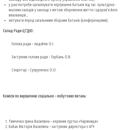
у разі потреби організувати чергування батьків під час культурно-
масових заходів у закладі з метою збереження життя і здоров’я його
вихованців ;
звітувати перед загальними зборами батьків (конференціями).
Склад Ради ЦТДЮ:
Голова ради – Авдєйчік О.І.
Заступник голови ради – Горбань О.В.
Секретар – Супруненко О.О.
Комісія по вирішенню соціально – побутових питань:
Тимченко Ірина Василівна – керівник гуртка «Чарівниця»
Бабак Вікторія Василівна – заступник директора з АГЧ