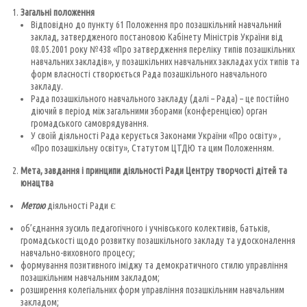
Загальні положення
Відповідно до пункту 61 Положення про позашкільний навчальний
заклад, затвердженого постановою Кабінету Міністрів України від
08.05.2001 року №438 «Про затвердження переліку типів позашкільних
навчальних закладів», у позашкільних навчальних закладах усіх типів та
форм власності створюється Рада позашкільного навчального
закладу.
Рада позашкільного навчального закладу (далі – Рада) – це постійно
діючий в період між загальними зборами (конференцією) орган
громадського самоврядування.
У своїй діяльності Рада керується Законами України «Про освіту» ,
«Про позашкільну освіту», Статутом ЦТДЮ та цим Положенням.
Мета, завдання і принципи діяльності Ради Центру творчості дітей та
юнацтва
Метою
діяльності Ради є:
об’єднання зусиль педагогічного і учнівського колективів, батьків,
громадськості щодо розвитку позашкільного закладу та удосконалення
навчально-виховного процесу;
формування позитивного іміджу та демократичного стилю управління
позашкільним навчальним закладом;
розширення колегіальних форм управління позашкільним навчальним
закладом;