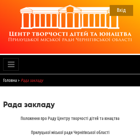
Skip
to
Вхід
content
ЦТДЮ
Прилуцький Центр творчості дітей та юнацтва
Головна
>
Рада закладу
Рада закладу
Положення
про Раду Центру творчості дітей та юнацтва
Прилуцької міської ради Чернігівської області