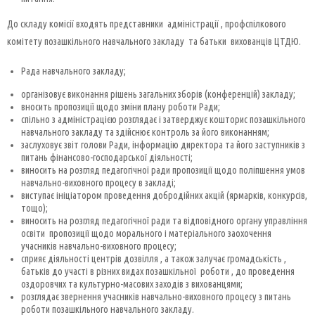
До складу комісії входять представники адміністрації , профспілкового
комітету позашкільного навчального закладу та батьки вихованців ЦТДЮ.
Рада навчального закладу;
організовує виконання рішень загальних зборів (конференцій) закладу;
вносить пропозиції щодо зміни плану роботи Ради;
спільно з адміністрацією розглядає і затверджує кошторис позашкільного
навчального закладу та здійснює контроль за його виконанням;
заслуховує звіт голови Ради, інформацію директора та його заступників з
питань фінансово-господарської діяльності;
виносить на розгляд педагогічної ради пропозиції щодо поліпшення умов
навчально-виховного процесу в закладі;
виступає ініціатором проведення добродійних акцій (ярмарків, конкурсів,
тощо);
виносить на розгляд педагогічної ради та відповідного органу управління
освіти пропозиції щодо морального і матеріального заохочення
учасників навчально-виховного процесу;
сприяє діяльності центрів дозвілля , а також залучає громадськість ,
батьків до участі в різних видах позашкільної роботи , до проведення
оздоровчих та культурно-масових заходів з вихованцями;
розглядає звернення учасників навчально-виховного процесу з питань
роботи позашкільного навчального закладу.