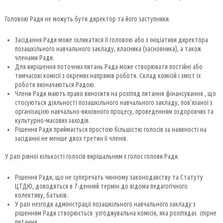
Головою Ради не можуть бути директор та його заступники.
Засідання Ради може скликатися її головою або з ініціативи директора
позашкільного навчального закладу, власника (засновника), а також
членами Ради.
Для вирішення поточних питань Рада може створювати постійні або
тимчасові комісії з окремих напрямів роботи. Склад комісій і зміст їх
роботи визначаються Радою.
Члени Ради мають право виносити на розгляд питання фінансування , що
стосуються діяльності позашкільного навчального закладу, пов’язаної з
організацією навчально-виховного процесу, проведенням оздоровчих та
культурно-масових заходів.
Рішення Ради приймається простою більшістю голосів за наявності на
засіданні не менше двох третин її членів.
У разі рівної кількості голосів вирішальним є голос голови Ради.
Рішення Ради, що не суперечать чинному законодавству та Статуту
ЦТДЮ, доводяться в 7-денний термін до відома педагогічного
колективу, батьків.
У разі незгоди адміністрації позашкільного навчального закладу з
рішенням Ради створюється узгоджувальна комісія, яка розглядає спірне
питання.