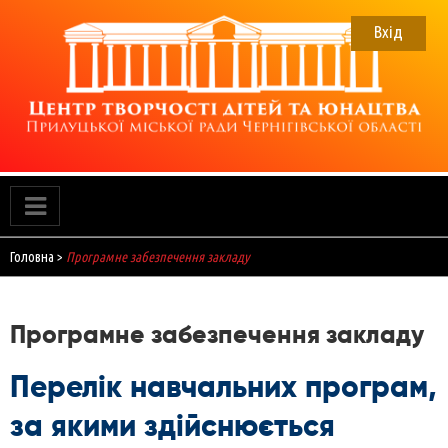
Skip
to
Вхід
content
ЦТДЮ
Прилуцький Центр творчості дітей та юнацтва
Головна
>
Програмне забезпечення закладу
Програмне забезпечення закладу
Перелік навчальних програм,
за якими здійснюється