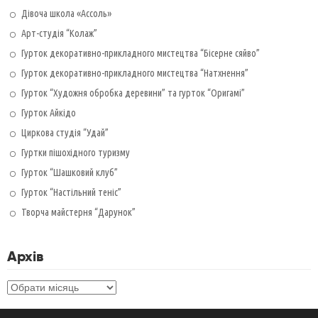
Дівоча школа «Ассоль»
Арт-студія “Колаж”
Гурток декоративно-прикладного мистецтва “Бісерне сяйво”
Гурток декоративно-прикладного мистецтва “Натхнення”
Гурток “Художня обробка деревини” та гурток “Оригамі”
Гурток Айкідо
Циркова студія “Удай”
Гуртки пішохідного туризму
Гурток “Шашковий клуб”
Гурток “Настільний теніс”
Творча майстерня “Дарунок”
Архів
Архів