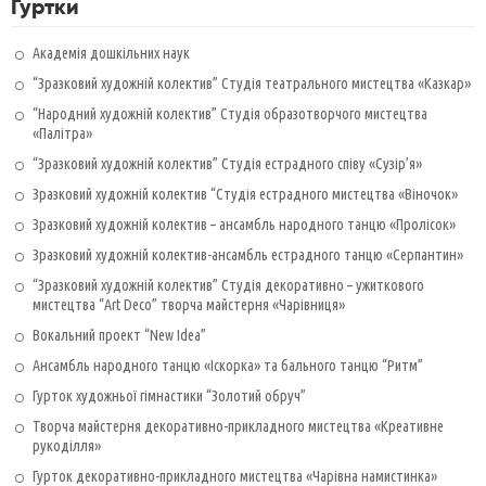
Гуртки
Академія дошкільних наук
“Зразковий художній колектив” Студія театрального мистецтва «Казкар»
“Народний художній колектив” Студія образотворчого мистецтва
«Палітра»
“Зразковий художній колектив” Студія естрадного співу «Сузір’я»
Зразковий художній колектив “Студія естрадного мистецтва «Віночок»
Зразковий художній колектив – ансамбль народного танцю «Пролісок»
Зразковий художній колектив-ансамбль естрадного танцю «Серпантин»
“Зразковий художній колектив” Студія декоративно – ужиткового
мистецтва “Art Deco” творча майстерня «Чарівниця»
Вокальний проект “New Idea”
Ансамбль народного танцю «Іскорка» та бального танцю “Ритм”
Гурток художньої гімнастики “Золотий обруч”
Творча майстерня декоративно-прикладного мистецтва «Креативне
рукоділля»
Гурток декоративно-прикладного мистецтва «Чарівна намистинка»