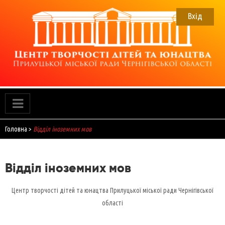
Skip
to
Вхід
content
ЦТДЮ
Прилуцький Центр творчості дітей та юнацтва
Головна
>
Відділ іноземних мов
Відділ іноземних мов
Центр творчості дітей та юнацтва Прилуцької міської ради Чернігівської
області