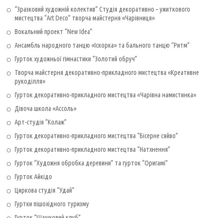
“Зразковий художній колектив” Студія декоративно – ужиткового
мистецтва “Art Deco” творча майстерня «Чарівниця»
Вокальний проект “New Idea”
Ансамбль народного танцю «Іскорка» та бального танцю “Ритм”
Гурток художньої гімнастики “Золотий обруч”
Творча майстерня декоративно-прикладного мистецтва «Креативне
рукоділля»
Гурток декоративно-прикладного мистецтва «Чарівна намистинка»
Дівоча школа «Ассоль»
Арт-студія “Колаж”
Гурток декоративно-прикладного мистецтва “Бісерне сяйво”
Гурток декоративно-прикладного мистецтва “Натхнення”
Гурток “Художня обробка деревини” та гурток “Оригамі”
Гурток Айкідо
Циркова студія “Удай”
Гуртки пішохідного туризму
Гурток “Шашковий клуб”