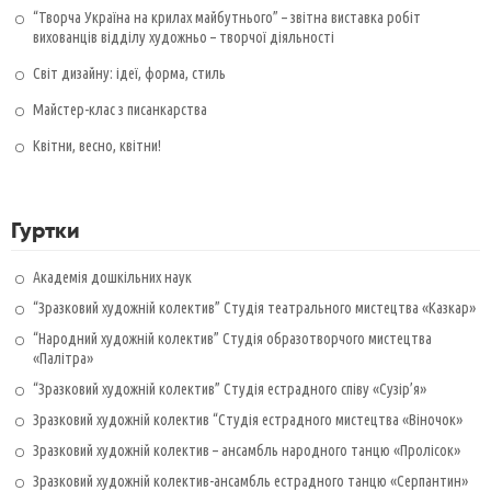
“Творча Україна на крилах майбутнього” – звітна виставка робіт
вихованців відділу художньо – творчої діяльності
Світ дизайну: ідеї, форма, стиль
Майстер-клас з писанкарства
Квітни, весно, квітни!
Гуртки
Академія дошкільних наук
“Зразковий художній колектив” Студія театрального мистецтва «Казкар»
“Народний художній колектив” Студія образотворчого мистецтва
«Палітра»
“Зразковий художній колектив” Студія естрадного співу «Сузір’я»
Зразковий художній колектив “Студія естрадного мистецтва «Віночок»
Зразковий художній колектив – ансамбль народного танцю «Пролісок»
Зразковий художній колектив-ансамбль естрадного танцю «Серпантин»