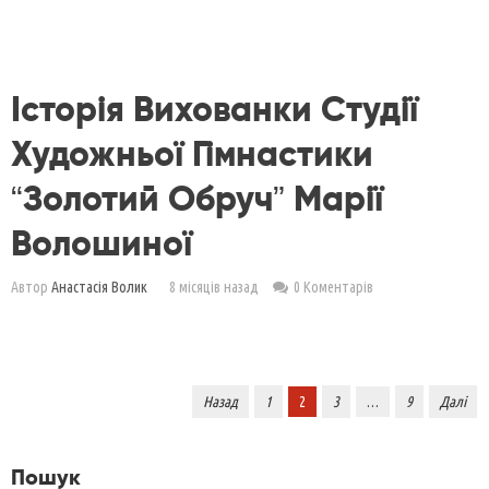
Історія Вихованки Студії
Художньої Гімнастики
“Золотий Обруч” Марії
Волошиної
Автор
Анастасія Волик
8 місяців назад
0 Коментарів
Навігація
Назад
1
2
3
…
9
Далі
записів
Пошук