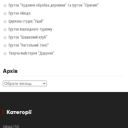
Гурток “Художня обробка деревини” та гурток “Оригамі”
Гурток Айкідо
Циркова студія “Удай”
Гуртки пішохідного туризму
Гурток “Шашковий клуб”
Гурток “Настільний теніс”
Творча майстерня “Дарунок”
Архів
Архів
Категорії
Афіша
(16)