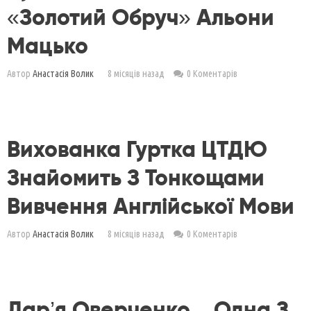
«Золотий Обруч» Альони
Мацько
Автор
Анастасія Волик
8 місяців назад
0 Коментарів
Вихованка Гуртка ЦТДЮ
Знайомить З Тонкощами
Вивчення Англійської Мови
Автор
Анастасія Волик
8 місяців назад
0 Коментарів
Дар’я Оверченко – Одна З