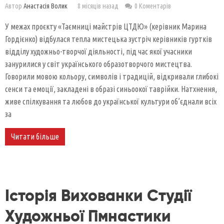
Автор
Анастасія Волик
8 місяців назад
0 Коментарів
У межах проєкту «Таємниці майстрів ЦТДЮ» (керівник Марина
Гордієнко) відбулася тепла мистецька зустріч керівників гуртків
відділу художньо-творчої діяльності, під час якої учасники
занурилися у світ українського образотворчого мистецтва.
Говорили мовою кольору, символів і традицій, відкривали глибокі
сенси та емоції, закладені в образі синьоокої таврійки. Натхнення,
живе спілкування та любов до української культури об’єднали всіх
за
Читати більше
Історія Вихованки Студії
Художньої Гімнастики