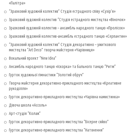
«Палітра»
“Зразковий художній колектив” Студія естрадного співу «Сузір’я»
Зразковий художній колектив “Студія естрадного мистецтва «Віночок»
Зразковий художній колектив – ансамбль народного танцю «Пролісок»
Зразковий художній колектив-ансамбль естрадного танцю «Серпантин»
“Зразковий художній колектив” Студія декоративно – ужиткового
мистецтва “Art Deco” творча майстерня «Чарівниця»
Вокальний проект “New Idea”
Ансамбль народного танцю «Іскорка» та бального танцю “Ритм”
Гурток художньої гімнастики “Золотий обруч”
Творча майстерня декоративно-прикладного мистецтва «Креативне
рукоділля»
Гурток декоративно-прикладного мистецтва «Чарівна намистинка»
Дівоча школа «Ассоль»
Арт-студія “Колаж”
Гурток декоративно-прикладного мистецтва “Бісерне сяйво”
Гурток декоративно-прикладного мистецтва “Натхнення”