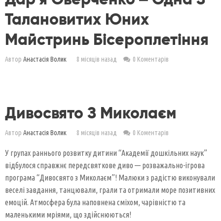
Талановитих Юних
Майстринь Бісероплетіння
Автор
Анастасія Волик
8 місяців назад
0 Коментарів
Дивосвято З Миколаєм
Автор
Анастасія Волик
8 місяців назад
0 Коментарів
У групах раннього розвитку дитини “Академії дошкільних наук”
відбулося справжнє передсвяткове диво — розважально-ігрова
програма “Дивосвято з Миколаєм”! Малюки з радістю виконували
веселі завдання, танцювали, грали та отримали море позитивних
емоцій. Атмосфера була наповнена сміхом, чарівністю та
маленькими мріями, що здійснюються!