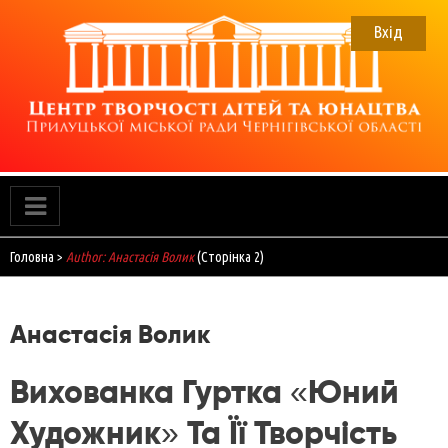
Skip
to
Вхід
content
ЦТДЮ
Прилуцький Центр творчості дітей та юнацтва
Головна
>
Author: Анастасія Волик
(Сторінка 2)
Анастасія Волик
Вихованка Гуртка «Юний
Художник» Та Її Творчість