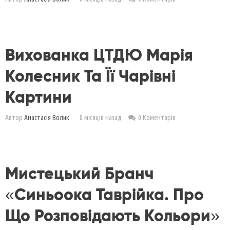
Вихованка ЦТДЮ Марія
Колесник Та Її Чарівні
Картини
Автор
Анастасія Волик
8 місяців назад
0 Коментарів
Мистецький Бранч
«Синьоока Таврійка. Про
Що Розповідають Кольори»