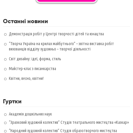
Останні новини
Демонстрація робіт у Центрі творчості дітей та юнацтва
“Творча Україна на крилах майбутнього” – звітна виставка робіт
вихованців відділу художньо – творчої діяльності
Світ дизайну: ідеї, форма, стиль
Майстер-клас з писанкарства
Квітни, весно, квітни!
Гуртки
Академія дошкільних наук
“Зразковий художній колектив” Студія театрального мистецтва «Казкар»
“Народний художній колектив” Студія образотворчого мистецтва