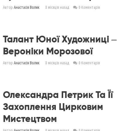
Автор
Анастасія Волик
8 місяців назад
0 Коментарів
Талант Юної Художниці –
Вероніки Морозової
Автор
Анастасія Волик
8 місяців назад
0 Коментарів
Олександра Петрик Та Її
Захоплення Цирковим
Мистецтвом
Автор
Анастасія Волик
8 місяців назад
0 Коментарів