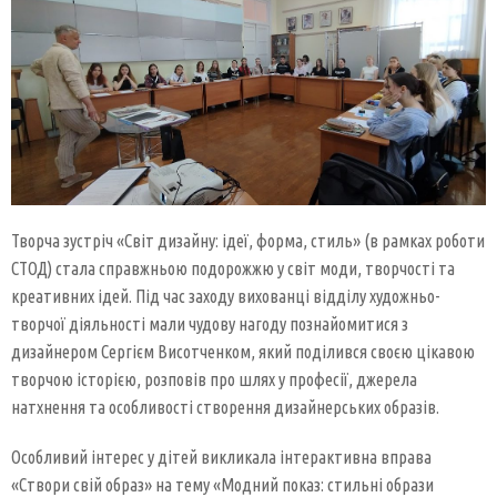
Творча зустріч «Світ дизайну: ідеї, форма, стиль» (в рамках роботи
СТОД) стала справжньою подорожжю у світ моди, творчості та
креативних ідей. Під час заходу вихованці відділу художньо-
творчої діяльності мали чудову нагоду познайомитися з
дизайнером Сергієм Висотченком, який поділився своєю цікавою
творчою історією, розповів про шлях у професії, джерела
натхнення та особливості створення дизайнерських образів.
Особливий інтерес у дітей викликала інтерактивна вправа
«Створи свій образ» на тему «Модний показ: стильні образи