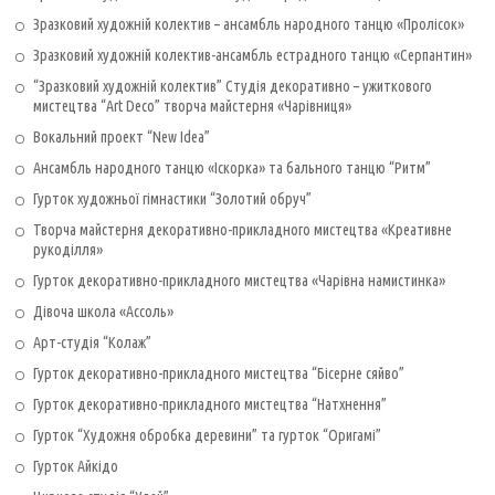
Зразковий художній колектив – ансамбль народного танцю «Пролісок»
Зразковий художній колектив-ансамбль естрадного танцю «Серпантин»
“Зразковий художній колектив” Студія декоративно – ужиткового
мистецтва “Art Deco” творча майстерня «Чарівниця»
Вокальний проект “New Idea”
Ансамбль народного танцю «Іскорка» та бального танцю “Ритм”
Гурток художньої гімнастики “Золотий обруч”
Творча майстерня декоративно-прикладного мистецтва «Креативне
рукоділля»
Гурток декоративно-прикладного мистецтва «Чарівна намистинка»
Дівоча школа «Ассоль»
Арт-студія “Колаж”
Гурток декоративно-прикладного мистецтва “Бісерне сяйво”
Гурток декоративно-прикладного мистецтва “Натхнення”
Гурток “Художня обробка деревини” та гурток “Оригамі”
Гурток Айкідо