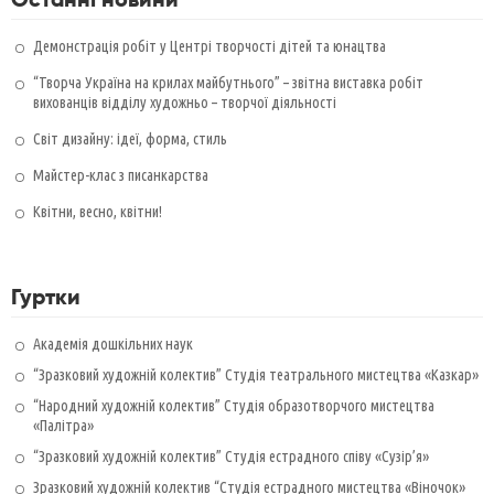
Демонстрація робіт у Центрі творчості дітей та юнацтва
“Творча Україна на крилах майбутнього” – звітна виставка робіт
вихованців відділу художньо – творчої діяльності
Світ дизайну: ідеї, форма, стиль
Майстер-клас з писанкарства
Квітни, весно, квітни!
Гуртки
Академія дошкільних наук
“Зразковий художній колектив” Студія театрального мистецтва «Казкар»
“Народний художній колектив” Студія образотворчого мистецтва
«Палітра»
“Зразковий художній колектив” Студія естрадного співу «Сузір’я»
Зразковий художній колектив “Студія естрадного мистецтва «Віночок»