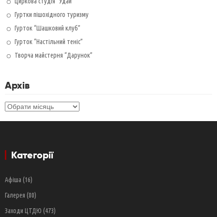
Циркова студія “Удай”
Гуртки пішохідного туризму
Гурток “Шашковий клуб”
Гурток “Настільний теніс”
Творча майстерня “Дарунок”
Архів
Архів
Категорії
Афіша
(16)
Галерея
(80)
Заходи ЦТДЮ
(473)