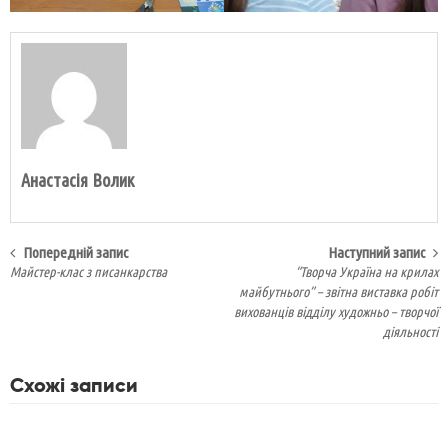
Анастасія Волик
Навігація
Попередній запис
Наступний запис
Майстер-клас з писанкарства
“Творча Україна на крилах
запису
майбутнього” – звітна виставка робіт
вихованців відділу художньо – творчої
діяльності
Схожі записи