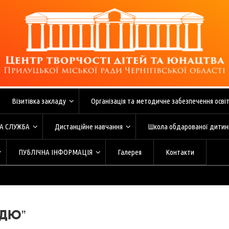
ЦТДЮ
рилуцький Центр творчості дітей та юнацтва
Візитівка закладу
Організація та методичне забезпечення осві
А СЛУЖБА
Дистанційне навчання
Школа обдарованої дитин
ПУБЛІЧНА ІНФОРМАЦІЯ
Галерея
Контакти
ТДЮ”