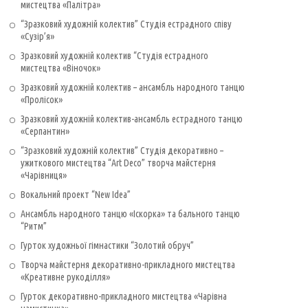
мистецтва «Палітра»
“Зразковий художній колектив” Студія естрадного співу
«Сузір’я»
Зразковий художній колектив “Студія естрадного
мистецтва «Віночок»
Зразковий художній колектив – ансамбль народного танцю
«Пролісок»
Зразковий художній колектив-ансамбль естрадного танцю
«Серпантин»
“Зразковий художній колектив” Студія декоративно –
ужиткового мистецтва “Art Deco” творча майстерня
«Чарівниця»
Вокальний проект “New Idea”
Ансамбль народного танцю «Іскорка» та бального танцю
“Ритм”
Гурток художньої гімнастики “Золотий обруч”
Творча майстерня декоративно-прикладного мистецтва
«Креативне рукоділля»
Гурток декоративно-прикладного мистецтва «Чарівна