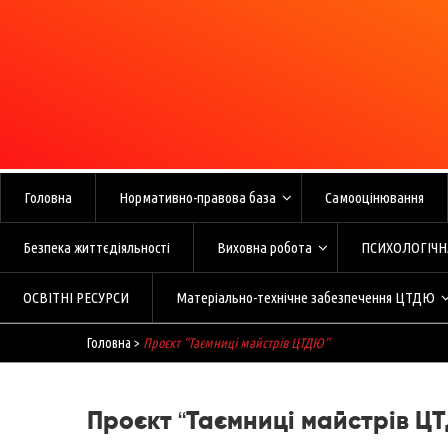
Skip
to
content
П
Головна
Нормативно-правова база
Самооцінювання
Безпека життєдіяльності
Виховна робота
ПСИХОЛОГІЧН
ОСВІТНІ РЕСУРСИ
Матеріально-технічне забезпечення ЦТДЮ
Головна
>
Проєкт “Таємниці майстрів ЦТДЮ”
Проєкт “Таємниці майстрів Ц