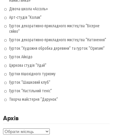
намистинка»
Дівоча школа «Ассоль»
Арт-студія “Колаж”
Гурток декоративно-прикладного мистецтва “Бісерне
сяйво”
Гурток декоративно-прикладного мистецтва “Натхнення”
Гурток “Художня обробка деревини” та гурток “Оригамі”
Гурток Айкідо
Циркова студія “Удай”
Гуртки пішохідного туризму
Гурток “Шашковий клуб”
Гурток “Настільний теніс”
Творча майстерня “Дарунок”
Архів
Архів