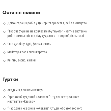
Останні новини
Демонстрація робіт у Центрі творчості дітей та юнацтва
“Творча Україна на крилах майбутнього” – звітна виставка
робіт вихованців відділу художньо – творчої діяльності
Світ дизайну: ідеї, форма, стиль
Майстер-клас з писанкарства
Квітни, весно, квітни!
Гуртки
Академія дошкільних наук
“Зразковий художній колектив” Студія театрального
мистецтва «Казкар»
“Народний художній колектив” Студія образотворчого